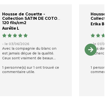
Housse de Couette -
Housse 
Collection SATIN DE COTON
Collect
120 fils/cm2
Erika B
Aurélie L
- le 03/06/2026
- le 01/0
Avec la compagnie du blanc on
Très douc
est jamais déçue de la qualité.
recherchai
Ceux sont vraiment de beaux
produits
1 personne(s) sur 1 ont trouvé ce
1 personne
commentaire utile.
commentai