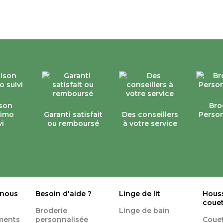
ison
Bro
simo
Garanti satisfait
Des conseillers
Person
vi
ou remboursé
à votre service
 nous
Besoin d'aide ?
Linge de lit
Hous
coue
Broderie
Linge de bain
ments
personnalisée
Coue