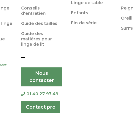
Linge de table
linge
Conseils
Peign
Enfants
d'entretien
Oreil
Fin de série
 linge
Guide des tailles
Surm
Guide des
ue
matières pour
linge de lit
ment
Nous
contacter
01 40 27 97 49
Contact pro