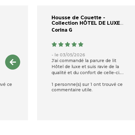
Housse de Couette -
Collection HÔTEL DE LUXE
Corina G
- le 03/05/2026
J‘ai commandé la parure de lit
Hôtel de luxe et suis ravie de la
qualité et du confort de celle-ci.
Je recommande vivement. Le
uvé ce
1 personne(s) sur 1 ont trouvé ce
prix parle de la très belle qualité.
commentaire utile.