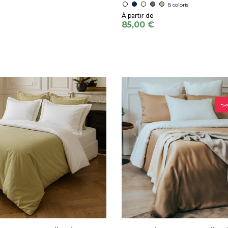
8 coloris
85,00 €
"So