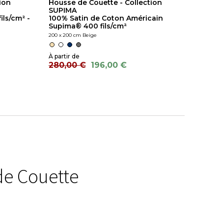
ion
Housse de Couette - Collection
SUPIMA
ils/cm² -
100% Satin de Coton Américain
Supima® 400 fils/cm²
200 x 200 cm Beige
280,00 €
196,00 €
de Couette