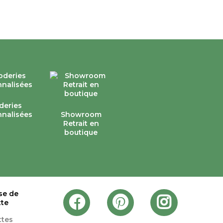
deries
nalisées
Showroom
Retrait en
boutique
se de
tte
ttes