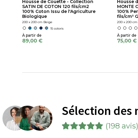
Housse de Couette - Collection
Housse d
SATIN DE COTON 120 fils/cm2
MONTE 
100% Coton Issu de l'Agriculture
100% Per
Biologique
fils/cm²
200 x 200 cm Beige
200 x 200 cm
15 coloris
89,00 €
75,00 €
Sélection des 
(198 avis