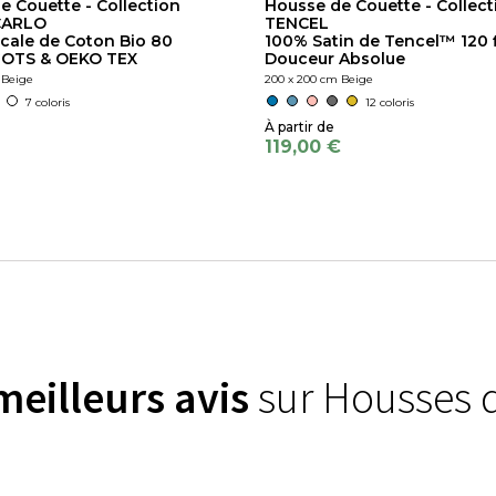
e Couette - Collection
Housse de Couette - Collect
CARLO
TENCEL
cale de Coton Bio 80
100% Satin de Tencel™ 120 f
 GOTS & OEKO TEX
Douceur Absolue
 Beige
200 x 200 cm Beige
7 coloris
12 coloris
119,00 €
meilleurs avis
sur Housses 
)