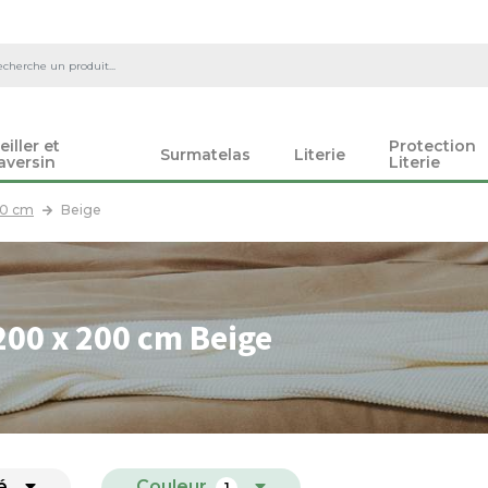
eiller et
Protection
Surmatelas
Literie
aversin
Literie
00 cm
Beige
00 x 200 cm Beige
é
Couleur
1