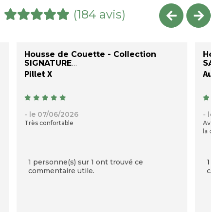
(184 avis)
Housse de Couette - Collection
Hou
SIGNATURE
SAT
Pillet X
Auré
- le 07/06/2026
- le
Très confortable
Avec
la qu
1 personne(s) sur 1 ont trouvé ce
1 p
commentaire utile.
com