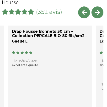
Housse
(352 avis)
Drap Housse Bonnets 30 cm -
Dra
Collection PERCALE BIO 80 fils/cm2
Col
Gaëlle L
Loi
- le 15/07/2026
- le
excellente qualité
site 
1 p
com