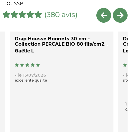
Housse
(380 avis)
Drap Housse Bonnets 30 cm -
Dra
Collection PERCALE BIO 80 fils/cm2
Col
Gaëlle L
Loi
- le 15/07/2026
- le
excellente qualité
site 
1 p
com