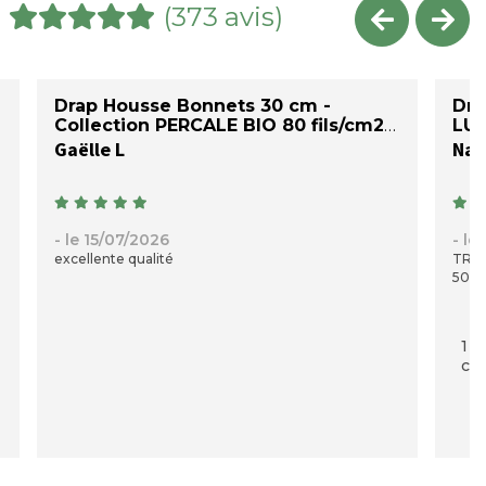
(373 avis)
Drap Housse Bonnets 30 cm -
Dra
Collection PERCALE BIO 80 fils/cm2
LU
Gaëlle L
Nad
- le 15/07/2026
- le
excellente qualité
TRES
50 C
1 p
com