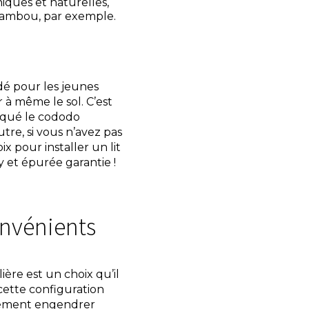
iques et naturelles,
bambou, par exemple.
dé pour les jeunes
r à même le sol. C’est
iqué le cododo
tre, si vous n’avez pas
x pour installer un lit
 et épurée garantie !
onvénients
ière est un choix qu’il
 cette configuration
alement engendrer