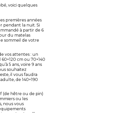
ébé, voici quelques
 les premières années
r pendant la nuit. Si
ommandé à partir de 6
tour du matelas
le sommeil de votre
de vos attentes : un
l 60×120 cm ou 70×140
’à 5 ans, voire 9 ans
vous souhaitez
ste, il vous faudra
n adulte, de 140×190
if (de hêtre ou de pin)
mmiers ou les
s, nous vous
équipements