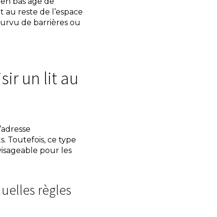
t en bas âge de
t au reste de l’espace
ourvu de barrières ou
sir un lit au
s’adresse
. Toutefois, ce type
isageable pour les
quelles règles