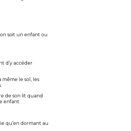
’on soit un enfant ou
ant d’y accéder
à même le sol, les
.
re de son lit quand
e enfant.
nifie qu’en dormant au