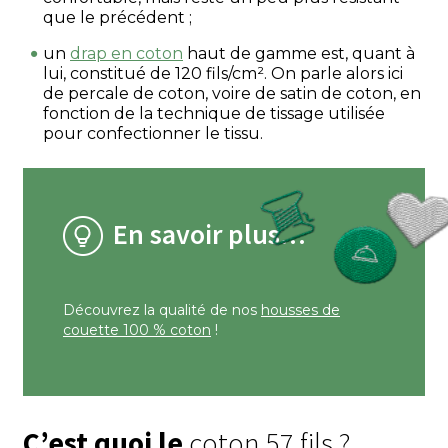
que le précédent ;
un
drap en coton
haut de gamme est, quant à
lui, constitué de 120 fils/cm². On parle alors ici
de percale de coton, voire de satin de coton, en
fonction de la technique de tissage utilisée
pour confectionner le tissu.
En savoir plus…
Découvrez la qualité de nos
housses de
couette 100 % coton
!
C’est quoi le
coton 57 fils ?