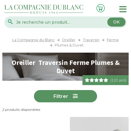
OK
La Compagnie du Blanc
Oreiller
Traversin
Ferme
Plumes & Duvet
Oreiller Traversin Ferme Plumes &
Duvet
ferme
(122 avis)
Filtrer
2 produits disponibles