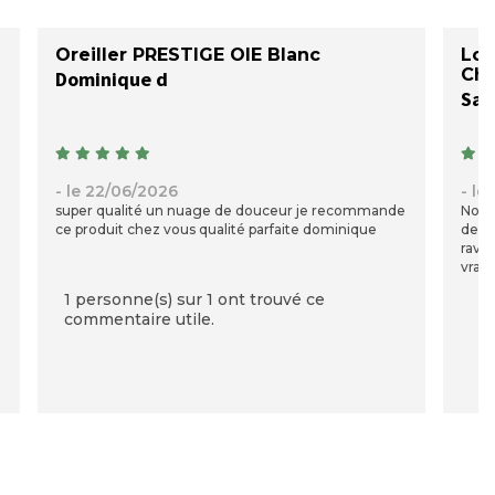
Oreiller PRESTIGE OIE Blanc
Lot
Ch
Dominique d
San
- le 22/06/2026
- le
super qualité un nuage de douceur je recommande
Nous
ce produit chez vous qualité parfaite dominique
depu
ravis
vraim
1 personne(s) sur 1 ont trouvé ce
commentaire utile.