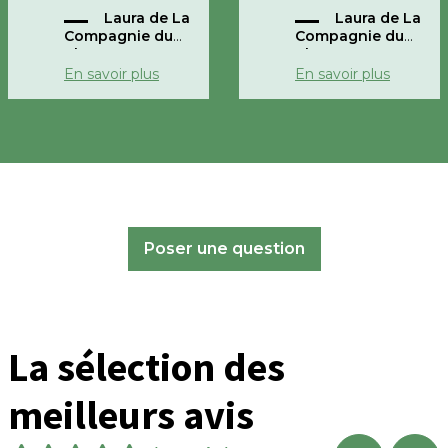
l'unité, dans la
de 20 cm.
Laura de La
Laura de La
taille choisi.
Compagnie du
Compagnie du
Bonne journée
Blanc
Blanc
Cordialement,
Laura
En savoir plus
En savoir plus
La Compagnie du
Blanc
Poser une question
La sélection des
meilleurs avis