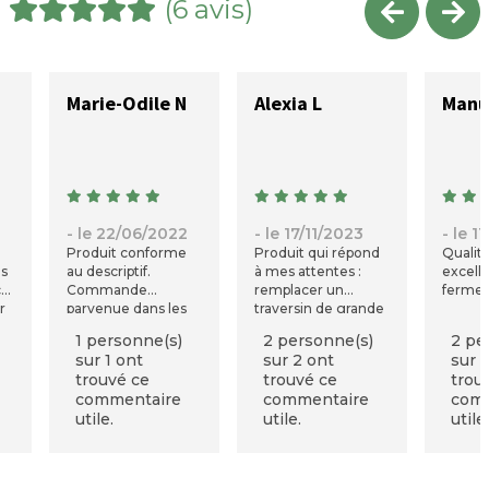
(6 avis)
Marie-Odile N
Alexia L
Manu
2
- le 22/06/2022
- le 17/11/2023
- le 1
Produit conforme
Produit qui répond
Qualit
is
au descriptif.
à mes attentes :
excelle
Commande
remplacer un
ferme 
r
parvenue dans les
traversin de grande
délais annoncés.
surface, mou, peu
1 personne(s)
2 personne(s)
2 pe
Absolument rien à
garni et qui
sur 1 ont
sur 2 ont
sur 
redire
procurait des
trouvé ce
trouvé ce
trou
douleurs à la nuque.
commentaire
commentaire
com
Celui là est rigide
utile.
utile.
utile
comme on
souhaitait, il tient
très bien, et on
constate que c’est