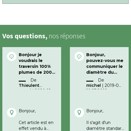
Vos questions,
nos réponses
Bonjour je
Bonjour,
voudrais le
pouvez-vous me
traversin 100%
communiquer le
plumes de 200
diamètre du
cm en ferme ,
traversin 100%
De
De
sur la photo il y
plumes, confort
Thieulent
michel
|
2019-08-
en a deux petit
ferme. (prix
maud
|
2020-12-
10 17:26:18
rassuré moi , il y
40€). Merci;
14 08:51:31
en a bien q un
seul de 200 cm ?
Bonjour,
Bonjour,
Cordialement
Cet article est en
Il s'agit d'un
effet vendu à
diamètre standard