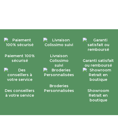
d’excellente qualité,
comme les autres
produits proposés.
Je recommande et
continuerais mes
achats auprès de la
Compagnie du
Blanc.
Paiement 100%
Livraison
sécurisé
Colissimo
Garanti satisfait
suivi
ou remboursé
Broderies
Des conseillers
Personnalisées
Showroom
à votre service
Retrait en
boutique