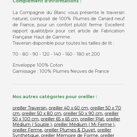
Complément d'informations :
La Compagnie du Blanc vous présente le traversin
naturel, composé de 100% Plumes de Canard neuf
de France, pour un confort plutôt ferme. Excellent
rapport qualité/prix pour cet article de Fabrication
Française Haut de Gamme.
Traversin disponible pour toutes les tailles de lit :
70 - 80 - 90 - 120 - 140 - 160 - 180 et 200
Enveloppe 100% Coton
Garnissage : 100% Plumes Neuves de France
Nos autres catégories pour oreiller :
,
,
oreiller Traversin
oreiller 40 x 60 cm
oreiller 50 x 70
,
,
,
cm
oreiller 50 x 80 cm
oreiller 50 x 90 cm
oreiller
,
,
,
50 x 100 cm
oreiller 65 x 65 cm
oreiller Plat
oreiller
,
,
Médium ( Souple )
oreiller Médium ( Mi Ferme )
,
,
oreiller Ferme
oreiller Plumes & Duvet
oreiller
,
,
Synthétique
oreiller Mémoire de Forme
oreiller