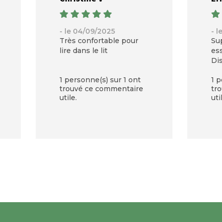
- le 04/09/2025
- l
Très confortable pour
Sup
lire dans le lit
es
Di
des
1 personne(s) sur 1 ont
1 p
pe
trouvé ce commentaire
tr
nu
utile.
uti