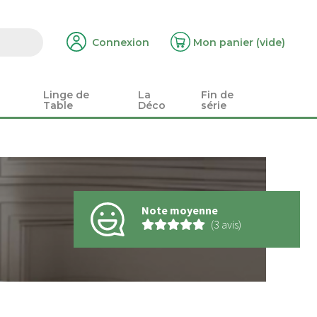
Connexion
Mon panier
(vide)
Linge de
La
Fin de
Table
Déco
série
Note moyenne
(3 avis)