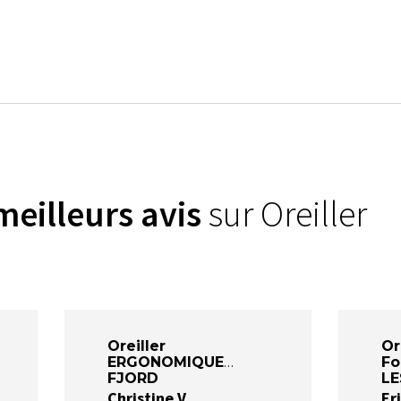
meilleurs avis
sur Oreiller
Oreiller
Or
ERGONOMIQUE
Fo
FJORD
LE
Christine V
Eri