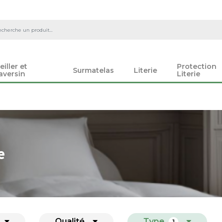
eiller et
Protection
Surmatelas
Literie
aversin
Literie
e
Qualité
Type
1