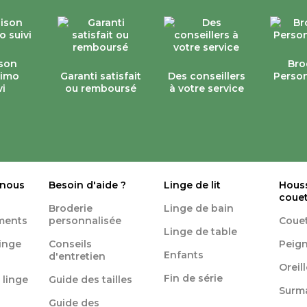
ison
Bro
simo
Garanti satisfait
Des conseillers
Person
vi
ou remboursé
à votre service
 nous
Besoin d'aide ?
Linge de lit
Hous
coue
Broderie
Linge de bain
ments
personnalisée
Coue
Linge de table
linge
Conseils
Peign
Enfants
d'entretien
Oreil
Fin de série
 linge
Guide des tailles
Surm
Guide des