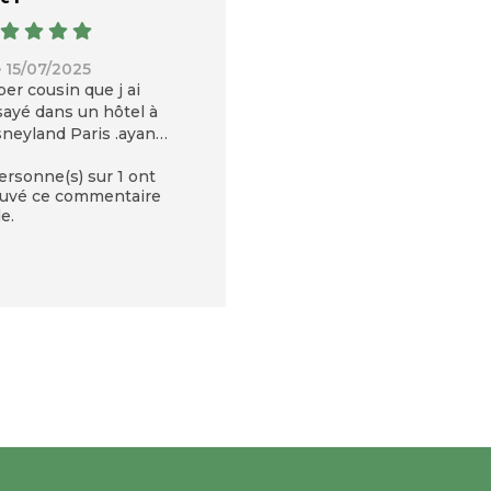
e 15/07/2025
er cousin que j ai
sayé dans un hôtel à
sneyland Paris .ayant
 douleurs .celui ci me
ersonne(s) sur 1 ont
rmet de dormir une
ouvé ce commentaire
it complète
le.