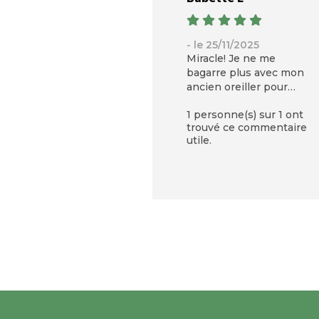
- le 25/11/2025
Miracle! Je ne me
bagarre plus avec mon
ancien oreiller pour
trouver la bonne
1 personne(s) sur 1 ont
position, je ne suis plus
trouvé ce commentaire
réveillée plusieurs fois
utile.
par nuit par les douleurs
aux cervicales, QUE DU
BONHEUR. Je ne sais
pas pour les autres mais
pour moi, il convient
parfaitement. Je dois
être hospitalisée pour 3
semaines
prochainement, je
l'emmène avec moi.