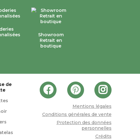
deries
nalisées
Showroom
Retrait en
boutique
se de
tte
ttes
Mentions légales
oir
Conditions générales de vente
lers
Protection des données
personnelles
atelas
Crédits