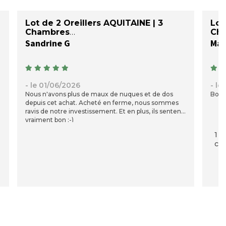
Lot de 2 Oreillers AQUITAINE | 3
Lot
Chambres
Ch
Sandrine G
- le 01/06/2026
- le
Nous n'avons plus de maux de nuques et de dos
Bon 
depuis cet achat. Acheté en ferme, nous sommes
ravis de notre investissement. Et en plus, ils sentent
vraiment bon :-)
1 p
com