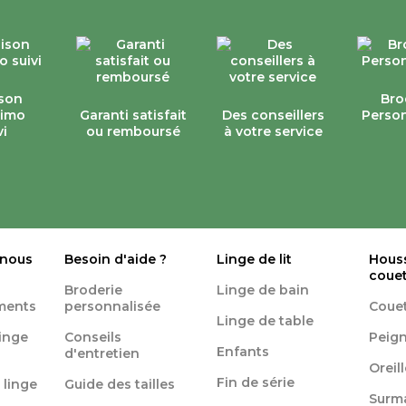
ison
Bro
simo
Garanti satisfait
Des conseillers
Person
vi
ou remboursé
à votre service
 nous
Besoin d'aide ?
Linge de lit
Hous
coue
Broderie
Linge de bain
ments
personnalisée
Coue
Linge de table
linge
Conseils
Peign
Enfants
d'entretien
Oreil
Fin de série
 linge
Guide des tailles
Surm