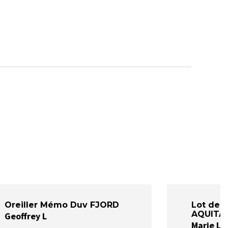
Oreiller Mémo Duv FJORD
Lot de 2
AQUITAI
Geoffrey L
Marie L