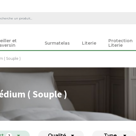
eiller et
Protection
Surmatelas
Literie
aversin
Literie
 ( Souple )
édium ( Souple )
rt
Qualité
Type
1