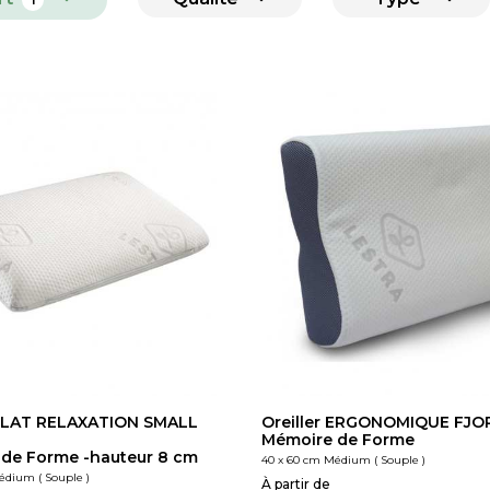
 PLAT RELAXATION SMALL
Oreiller ERGONOMIQUE FJO
Mémoire de Forme
de Forme -hauteur 8 cm
40 x 60 cm Médium ( Souple )
édium ( Souple )