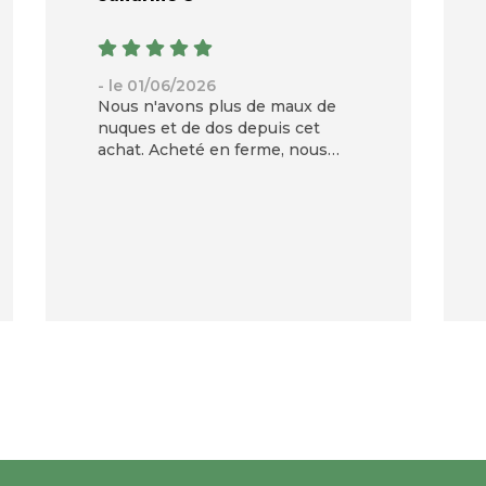
- le 01/06/2026
Nous n'avons plus de maux de
nuques et de dos depuis cet
achat. Acheté en ferme, nous
sommes ravis de notre
investissement. Et en plus, ils
sentent vraiment bon :-)