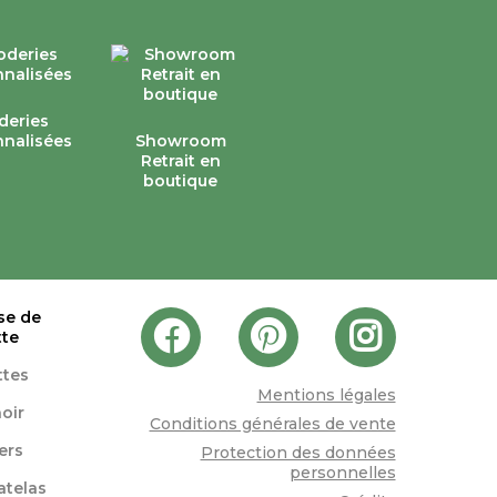
deries
nalisées
Showroom
Retrait en
boutique
se de
tte
ttes
Mentions légales
oir
Conditions générales de vente
lers
Protection des données
personnelles
atelas