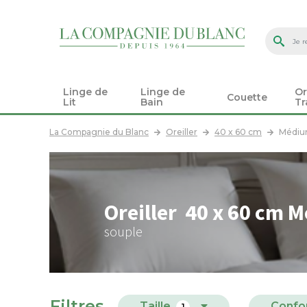
Linge de
Linge de
Or
Couette
Lit
Bain
Tr
La Compagnie du Blanc
Oreiller
40 x 60 cm
Médium
Oreiller 40 x 60 cm M
souple
Filtres
Taille
Confo
1