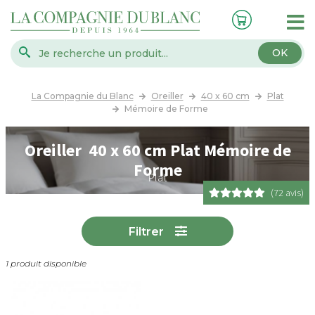
OK
La Compagnie du Blanc
Oreiller
40 x 60 cm
Plat
Mémoire de Forme
Oreiller 40 x 60 cm Plat Mémoire de
Forme
Plat
(72 avis)
Filtrer
1 produit disponible