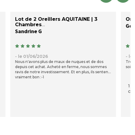
Lot de 2 Oreillers AQUITAINE | 3
Ore
Chambres
Sandrine G
- le 01/06/2026
- le
Nous n'avons plus de maux de nuques et de dos
Très 
depuis cet achat. Acheté en ferme, nous sommes
soig
ravis de notre investissement. Et en plus, ils sentent
vraiment bon :-)
1 p
com