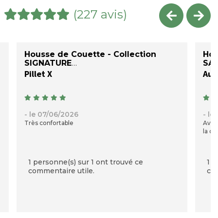
(227 avis)
Housse de Couette - Collection
Hou
SIGNATURE
SAT
Pillet X
Auré
- le 07/06/2026
- le
Très confortable
Avec
la qu
1 personne(s) sur 1 ont trouvé ce
1 p
commentaire utile.
com