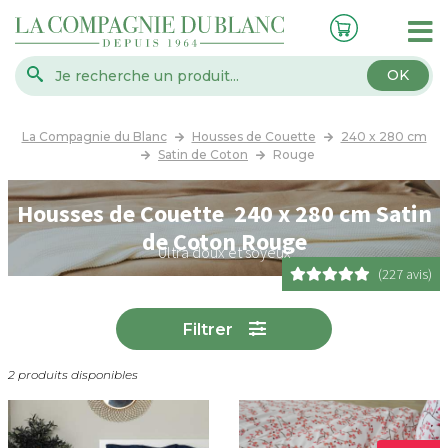
OK
La Compagnie du Blanc
Housses de Couette
240 x 280 cm
Satin de Coton
Rouge
Housses de Couette 240 x 280 cm Satin
de Coton Rouge
Ultra doux et soyeux
(227 avis)
Filtrer
2 produits disponibles