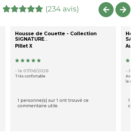
(234 avis)
Housse de Couette - Collection
Hou
SIGNATURE
SAT
Pillet X
Auré
- le 07/06/2026
- le
Très confortable
Avec
la qu
1 personne(s) sur 1 ont trouvé ce
1 p
commentaire utile.
com