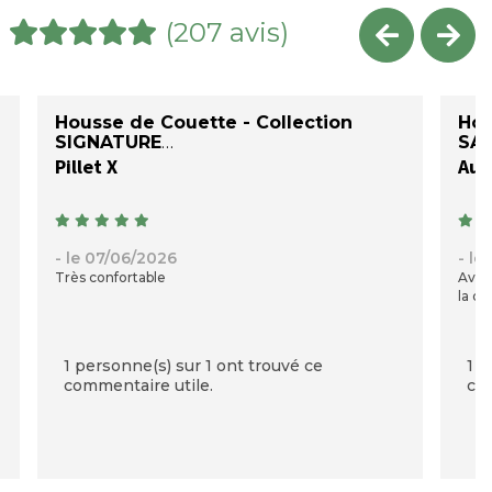
(207 avis)
Housse de Couette - Collection
Hou
SIGNATURE
SAT
Pillet X
Auré
- le 07/06/2026
- le
Très confortable
Avec
la qu
1 personne(s) sur 1 ont trouvé ce
1 p
commentaire utile.
com