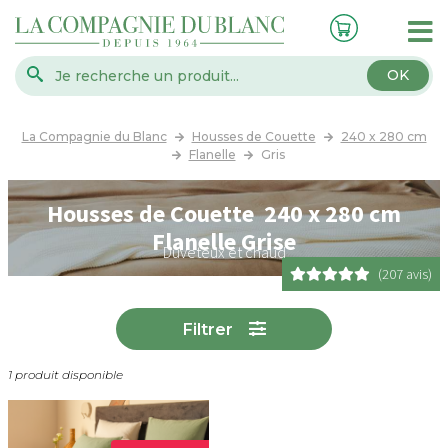
OK
La Compagnie du Blanc
Housses de Couette
240 x 280 cm
Flanelle
Gris
Housses de Couette 240 x 280 cm
Flanelle Grise
Duveteux et chaud
(207 avis)
Filtrer
1 produit disponible