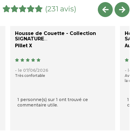
(231 avis)
Housse de Couette - Collection
Hou
SIGNATURE
SAT
Pillet X
Auré
- le 07/06/2026
- le
Très confortable
Avec
la qu
1 personne(s) sur 1 ont trouvé ce
1 p
commentaire utile.
com