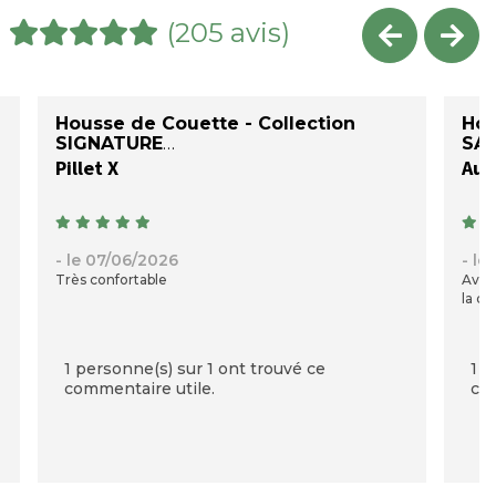
(205 avis)
Housse de Couette - Collection
Hou
SIGNATURE
SAT
Pillet X
Auré
- le 07/06/2026
- le
Très confortable
Avec
la qu
1 personne(s) sur 1 ont trouvé ce
1 p
commentaire utile.
com