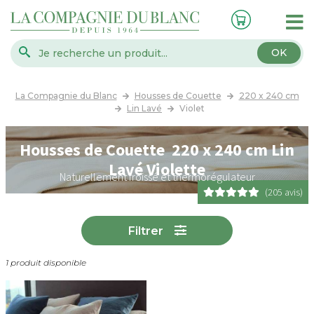
OK
La Compagnie du Blanc
Housses de Couette
220 x 240 cm
Lin Lavé
Violet
Housses de Couette 220 x 240 cm Lin
Lavé Violette
Naturellement froissé et thermorégulateur
(205 avis)
Filtrer
1 produit disponible