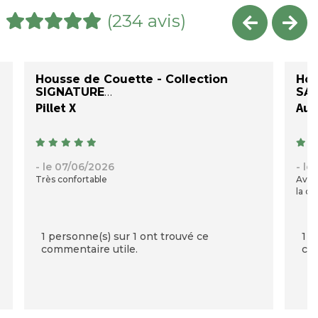
(234 avis)
Housse de Couette - Collection
Hou
SIGNATURE
SAT
Pillet X
Auré
- le 07/06/2026
- le
Très confortable
Avec
la qu
1 personne(s) sur 1 ont trouvé ce
1 p
commentaire utile.
com