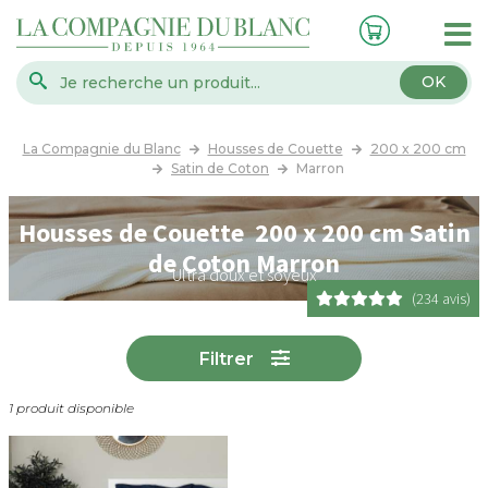
OK
La Compagnie du Blanc
Housses de Couette
200 x 200 cm
Satin de Coton
Marron
Housses de Couette 200 x 200 cm Satin
de Coton Marron
Ultra doux et soyeux
(234 avis)
Filtrer
1 produit disponible