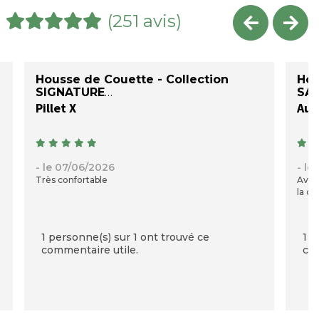
(251 avis)
Housse de Couette - Collection
Hou
SIGNATURE
SAT
Pillet X
Auré
- le 07/06/2026
- le
Très confortable
Avec
la qu
1 personne(s) sur 1 ont trouvé ce
1 p
commentaire utile.
com