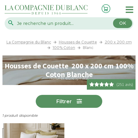
OK
La Compagnie du Blanc
Housses de Couette
200 x 200 cm
100% Coton
Blanc
Housses de Couette 200 x 200 cm 100%
Coton Blanche
Naturel et respirant
(251 avis)
Filtrer
1 produit disponible