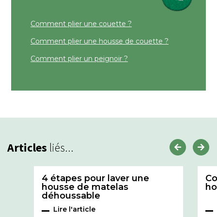
Comment plier une couette ?
Comment plier une housse de couette ?
Comment plier un peignoir ?
Articles
liés...
4 étapes pour laver une
Co
housse de matelas
ho
déhoussable
Lire l'article