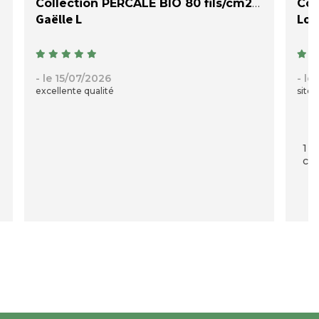
Collection PERCALE BIO 80 fils/cm2
Col
Gaëlle L
Loi
- le 15/07/2026
- le
excellente qualité
site 
1 p
com