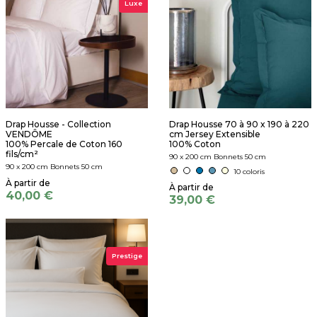
Luxe
Drap Housse - Collection
Drap Housse 70 à 90 x 190 à 220
VENDÔME
cm Jersey Extensible
100% Percale de Coton 160
100% Coton
fils/cm²
90 x 200 cm Bonnets 50 cm
90 x 200 cm Bonnets 50 cm
10 coloris
40,00 €
39,00 €
Prestige