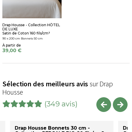
Drap Housse - Collection HÔTEL
DE LUXE
Satin de Coton 160 fils/cm²
90 x 200 cm Bonnets 50 cm
39,00 €
Sélection des meilleurs avis
sur Drap
Housse
(349 avis)
Drap Housse Bonnets 30 cm -
Dra