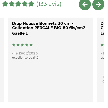
(133 avis)
Drap Housse Bonnets 30 cm -
Dra
Collection PERCALE BIO 80 fils/cm2
Col
Gaëlle L
Loi
- le 15/07/2026
- le
excellente qualité
site 
1 p
com