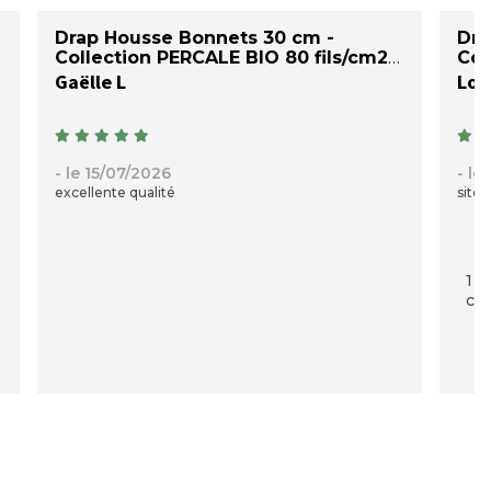
Drap Housse Bonnets 30 cm -
Dra
Collection PERCALE BIO 80 fils/cm2
Col
Gaëlle L
Loi
- le 15/07/2026
- le
excellente qualité
site 
1 p
com