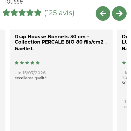
Housse
(125 avis)
Drap Housse Bonnets 30 cm -
Dra
Collection PERCALE BIO 80 fils/cm2
LU
Gaëlle L
Nad
- le 15/07/2026
- le
excellente qualité
TRES
50 C
1 p
com