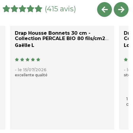
(415 avis)
Drap Housse Bonnets 30 cm -
Dra
Collection PERCALE BIO 80 fils/cm2
Col
Gaëlle L
Loi
- le 15/07/2026
- le
excellente qualité
site 
1 p
com