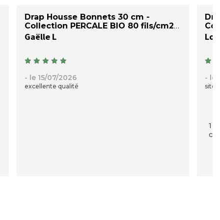
Drap Housse Bonnets 30 cm -
Dra
Collection PERCALE BIO 80 fils/cm2
Col
Gaëlle L
Loi
- le 15/07/2026
- le
excellente qualité
site 
1 p
com