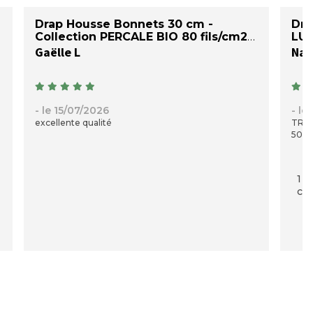
Drap Housse Bonnets 30 cm -
Dra
Collection PERCALE BIO 80 fils/cm2
LU
Gaëlle L
Nad
- le 15/07/2026
- le
excellente qualité
TRES
50 C
1 p
com