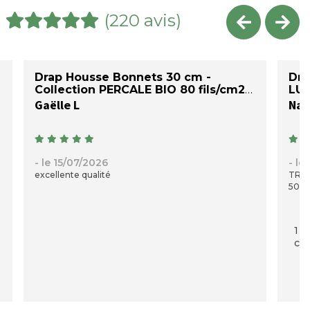
(220 avis)
Drap Housse Bonnets 30 cm -
Dra
Collection PERCALE BIO 80 fils/cm2
LU
Gaëlle L
Nad
- le 15/07/2026
- le
excellente qualité
TRES
50 C
1 p
com