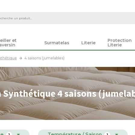
eiller et
Protection
Surmatelas
Literie
aversin
Literie
nthétique
4 saisons (jumelables)
 Synthétique 4 saisons (jumelab
re
Température / Saison
1
1