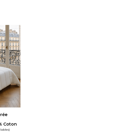
rée
% Coton
lables)