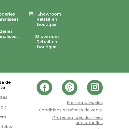
j’ai hâte 
dans ma c
deries
nalisées
Showroom
Retrait en
boutique
se de
tte
ttes
Mentions légales
oir
Conditions générales de vente
lers
Protection des données
personnelles
atelas