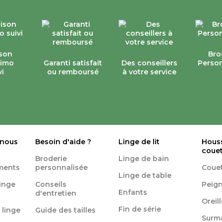
ison
Bro
simo
Garanti satisfait
Des conseillers
Person
vi
ou remboursé
à votre service
 nous
Besoin d'aide ?
Linge de lit
Hous
coue
Broderie
Linge de bain
ments
personnalisée
Coue
Linge de table
linge
Conseils
Peign
Enfants
d'entretien
Oreil
Fin de série
 linge
Guide des tailles
Surm