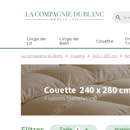
Linge de
Linge de
Or
Couette
Lit
Bain
Tr
La Compagnie du Blanc
Couette
240 x 280 cm
Sy
Couette 240 x 280 cm
4 saisons (jumelables)
Filtres
Taille
Matiè
1