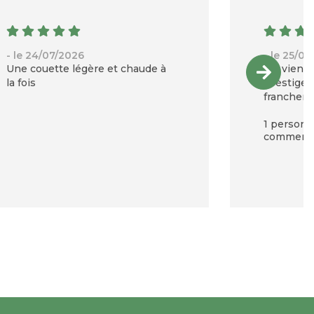
- le 24/07/2026
- le 25/0
Une couette légère et chaude à
“Je viens
la fois
Prestige 
franchem
l’ouverture
1 personne
qualité du
commentai
finitions. 
légèreté, 
quel confo
moelleuse
vraiment l
dans un c
qu’elle so
contraire,
agréable e
exactemen
rechercha
chaude, lé
suis déjà 