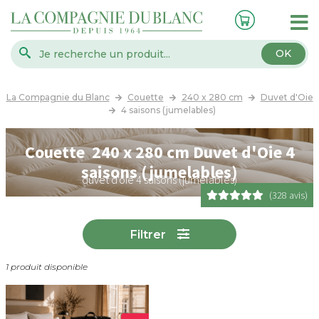
OK
La Compagnie du Blanc
Couette
240 x 280 cm
Duvet d'Oie
4 saisons (jumelables)
Couette 240 x 280 cm Duvet d'Oie 4
saisons (jumelables)
duvet d'oie 4 saisons (jumelables)
(328 avis)
Filtrer
1 produit disponible