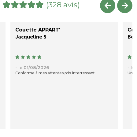
(328 avis)
Couette APPART'
Cou
Jacqueline S
- le 01/08/2026
- le
Conforme à mes attentes prix interressant
Une c