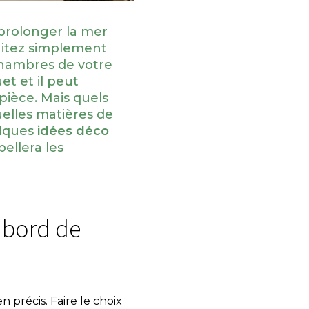
 prolonger la mer
aitez simplement
hambres de votre
et et il peut
ièce. Mais quels
uelles matières de
elques
idées déco
ellera les
 bord de
 précis. Faire le choix