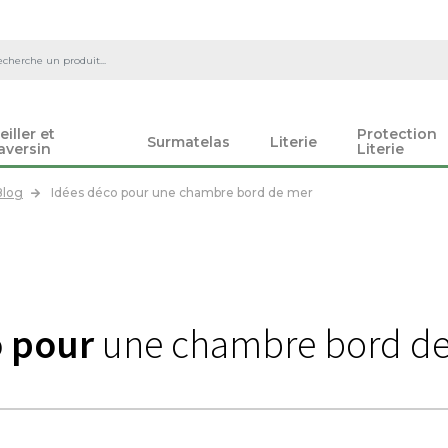
eiller et
Protection
Surmatelas
Literie
aversin
Literie
Blog
Idées déco pour une chambre bord de mer
o pour
une chambre bord d