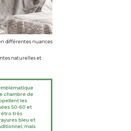
n différentes nuances
intes naturelles et
f emblématique
ne chambre de
ppellent les
nées 50-60 et
étro très
rayures bleu et
aditionnel, mais