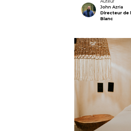
Auteur
John Azria
Directeur de
Blanc