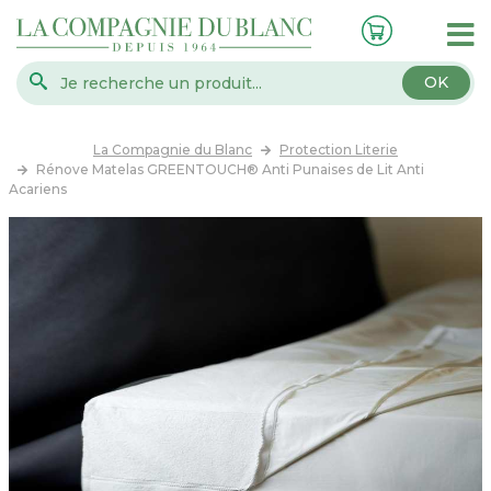
OK
La Compagnie du Blanc
Protection Literie
Rénove Matelas GREENTOUCH® Anti Punaises de Lit Anti
Acariens