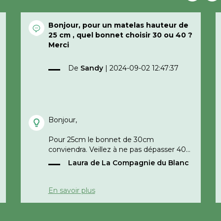
Bonjour, pour un matelas hauteur de
25 cm , quel bonnet choisir 30 ou 40 ?
Merci
De
Sandy
|
2024-09-02 12:47:37
Bonjour,
Pour 25cm le bonnet de 30cm
conviendra. Veillez à ne pas dépasser 40°
au lavage pour ne pas avoir un
Laura de La Compagnie du Blanc
rétrécissement trop important.
Bonne journée,
En savoir plus
La Compagnie du Blanc