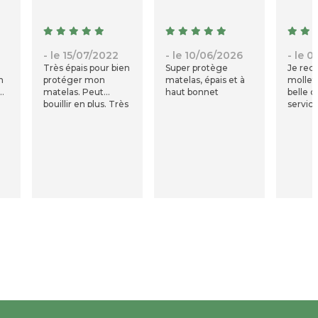
2
- le 15/07/2022
- le 10/06/2026
- le 
Très épais pour bien
Super protège
Je re
n
protéger mon
matelas, épais et à
mollet
matelas. Peut
haut bonnet
belle q
bouillir en plus. Très
service
satisfaite. J’en ai
rapide
une paire pour
chacun de nos lits :
quand je lave l’un, je
mets l’autre sur le
.
matelas.