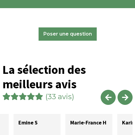
Poser une question
La sélection des
meilleurs avis
(33 avis)
Emine S
Marie-France H
Karin