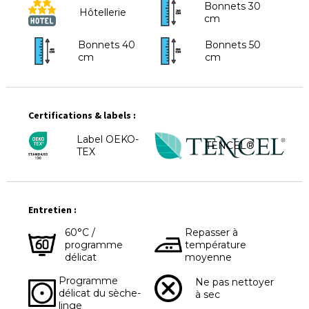
Bonnets 30
Hôtellerie
cm
Bonnets 40
Bonnets 50
cm
cm
Certifications & labels :
Label OEKO-
TENCEL®
TEX
Entretien :
60°C /
Repasser à
programme
température
délicat
moyenne
Programme
Ne pas nettoyer
délicat du sèche-
à sec
linge