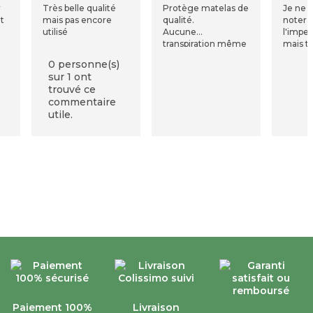
r
Très belle qualité
Protège matelas de
Je ne 
t
mais pas encore
qualité.
noter
utilisé
Aucune
l'impe
transpiration même
mais tr
a
en été malgré les
ne fait
0 personne(s)
me
fortes chaleurs.
sur 1 ont
Imperméabilité pas
trouvé ce
encore testée.
commentaire
utile.
Paiement 100%
Livraison