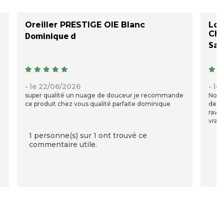
Oreiller PRESTIGE OIE Blanc
Lot
Ch
Dominique d
San
- le 22/06/2026
- le
super qualité un nuage de douceur je recommande
Nous
ce produit chez vous qualité parfaite dominique
depu
ravis
vraim
1 personne(s) sur 1 ont trouvé ce
commentaire utile.