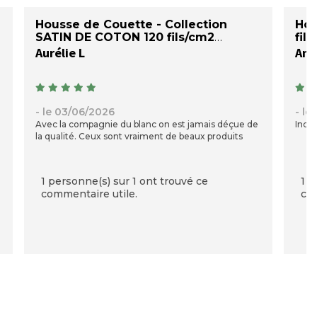
Housse de Couette - Collection
Hou
SATIN DE COTON 120 fils/cm2
fil
Aurélie L
Ami
- le 03/06/2026
- le
Avec la compagnie du blanc on est jamais déçue de
Incro
la qualité. Ceux sont vraiment de beaux produits
1 personne(s) sur 1 ont trouvé ce
1 p
commentaire utile.
com