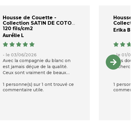
Housse de Couette -
Housse 
Collection SATIN DE COTON
Collect
120 fils/cm2
Erika B
Aurélie L
- le 03/06/2026
- le 01/0
Avec la compagnie du blanc on
Très douc
est jamais déçue de la qualité.
recherchai
Ceux sont vraiment de beaux
produits
1 personne(s) sur 1 ont trouvé ce
1 personne
commentaire utile.
commentai