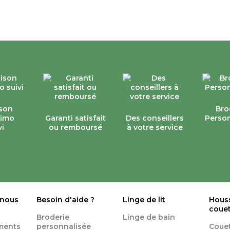
ison
Bro
simo
Garanti satisfait
Des conseillers
Person
vi
ou remboursé
à votre service
 nous
Besoin d'aide ?
Linge de lit
Hous
coue
Broderie
Linge de bain
ments
personnalisée
Coue