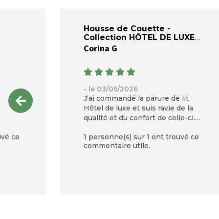
Housse de Couette -
Collection HÔTEL DE LUXE
Corina G
- le 03/05/2026
J‘ai commandé la parure de lit
Hôtel de luxe et suis ravie de la
qualité et du confort de celle-ci.
Je recommande vivement. Le
uvé ce
1 personne(s) sur 1 ont trouvé ce
prix parle de la très belle qualité.
commentaire utile.