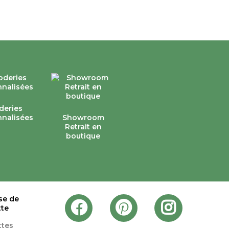
deries
nalisées
Showroom
Retrait en
boutique
se de
tte
ttes