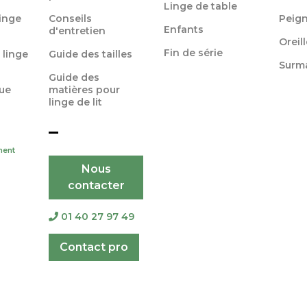
Linge de table
linge
Conseils
Peign
Enfants
d'entretien
Oreil
Fin de série
 linge
Guide des tailles
Surm
Guide des
ue
matières pour
linge de lit
ment
Nous
contacter
01 40 27 97 49
Contact pro