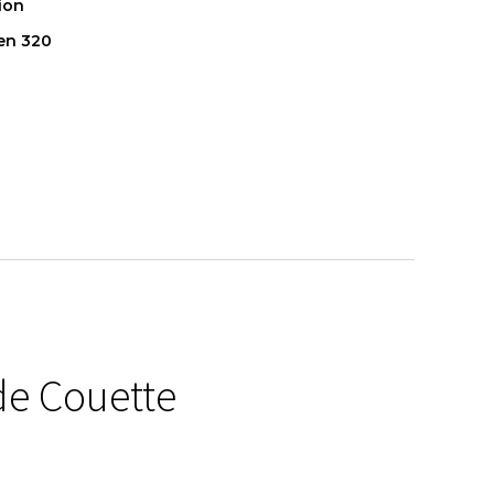
ion
en 320
de Couette