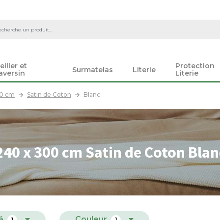
eiller et
Protection
Surmatelas
Literie
aversin
Literie
00 cm
Satin de Coton
Blanc
40 x 300 cm Satin de Coton Bla
é
Couleur
1
1