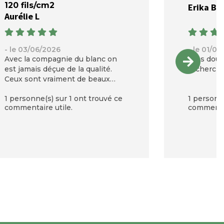
120 fils/cm2
Erika B
Aurélie L
- le 03/06/2026
- le 01/0
Avec la compagnie du blanc on
Très douc
est jamais déçue de la qualité.
recherchai
Ceux sont vraiment de beaux
produits
1 personne(s) sur 1 ont trouvé ce
1 personne
commentaire utile.
commentai