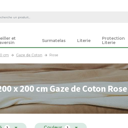
eiller et
Protection
Surmatelas
Literie
aversin
Literie
00 cm
Gaze de Coton
Rose
200 x 200 cm Gaze de Coton Rose
é
Couleur
1
1