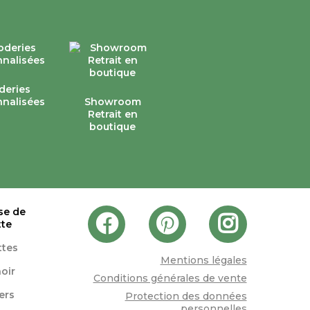
deries
nalisées
Showroom
Retrait en
boutique
se de
tte
ttes
Mentions légales
oir
Conditions générales de vente
lers
Protection des données
personnelles