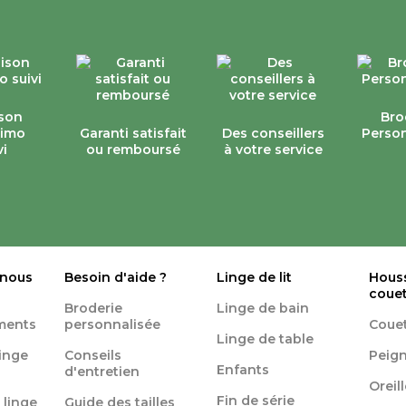
ison
Bro
simo
Garanti satisfait
Des conseillers
Person
vi
ou remboursé
à votre service
 nous
Besoin d'aide ?
Linge de lit
Hous
coue
Broderie
Linge de bain
ments
personnalisée
Coue
Linge de table
linge
Conseils
Peign
Enfants
d'entretien
Oreil
Fin de série
 linge
Guide des tailles