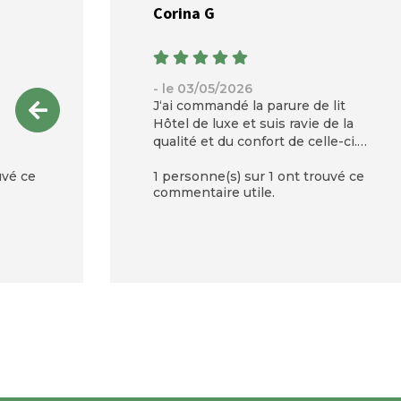
Corina G
- le 03/05/2026
J‘ai commandé la parure de lit
Hôtel de luxe et suis ravie de la
qualité et du confort de celle-ci.
Je recommande vivement. Le
uvé ce
1 personne(s) sur 1 ont trouvé ce
prix parle de la très belle qualité.
commentaire utile.