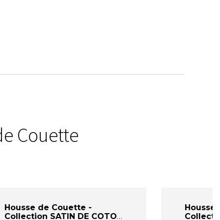
de Couette
Housse de Couette -
Housse 
Collection SATIN DE COTON
Collect