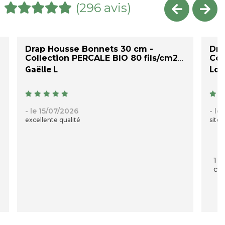
(296 avis)
Drap Housse Bonnets 30 cm -
Dra
Collection PERCALE BIO 80 fils/cm2
Col
Gaëlle L
Loi
- le 15/07/2026
- le
excellente qualité
site 
1 p
com