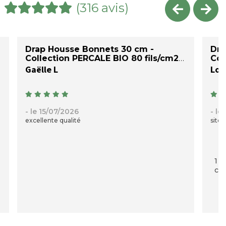
(316 avis)
Drap Housse Bonnets 30 cm -
Dra
Collection PERCALE BIO 80 fils/cm2
Col
Gaëlle L
Loi
- le 15/07/2026
- le
excellente qualité
site 
1 p
com