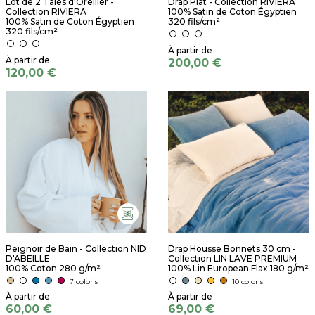
Lot de 2 Taies d'Oreiller -
Drap Plat - Collection RIVIERA
Collection RIVIERA
100% Satin de Coton Égyptien
100% Satin de Coton Égyptien
320 fils/cm²
320 fils/cm²
200,00 €
120,00 €
Peignoir de Bain - Collection NID
Drap Housse Bonnets 30 cm -
D'ABEILLE
Collection LIN LAVE PREMIUM
100% Coton 280 g/m²
100% Lin European Flax 180 g/m²
7 coloris
10 coloris
60,00 €
69,00 €