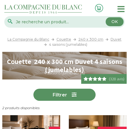
OK
La Compagnie du Blanc
Couette
240 x 300 cm
Duvet
4 saisons (jumelables)
Couette 240 x 300 cm Duvet 4 saisons
(jumelables)
4 saisons (jumelables)
(328 avis)
Filtrer
2 produits disponibles