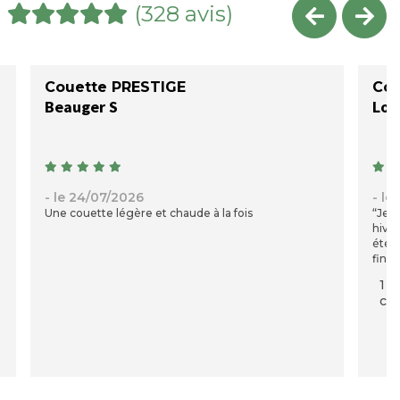
(328 avis)
Couette PRESTIGE
Cou
Beauger S
Lou
- le 24/07/2026
- le
Une couette légère et chaude à la fois
“Je 
hiver
été s
finit
fois 
1 p
moel
com
l’imp
qu’el
tempé
exac
chaud
mon a
ma c