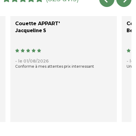
Couette APPART'
Cou
Jacqueline S
- le 01/08/2026
- le
Conforme à mes attentes prix interressant
Une c