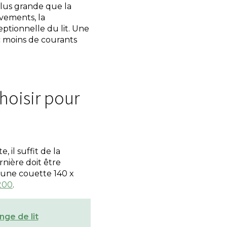
plus grande que la
vements, la
ptionnelle du lit. Une
c moins de courants
hoisir pour
, il suffit de la
rnière doit être
r une couette 140 x
200
.
nge de lit