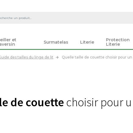
eiller et
Protection
Surmatelas
Literie
aversin
Literie
uide des tailles du linge de lit
Quelle taille de couette choisir pour un 
lle de couette
choisir pour un