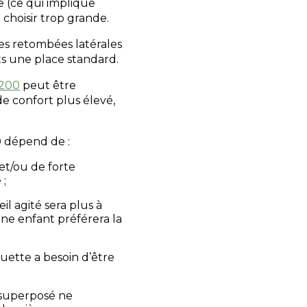
e (ce qui implique
a choisir trop grande.
des retombées latérales
ts une place standard.
 200
peut être
de confort plus élevé,
0 dépend de :
et/ou de forte
 ;
l agité sera plus à
une enfant préférera la
couette a besoin d’être
ce superposé ne