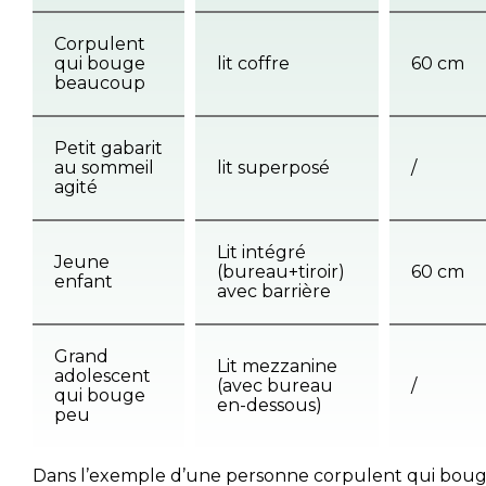
Corpulent
qui bouge
lit coffre
60 cm
beaucoup
Petit gabarit
au sommeil
lit superposé
/
agité
Lit intégré
Jeune
(bureau+tiroir)
60 cm
enfant
avec barrière
Grand
Lit mezzanine
adolescent
(avec bureau
/
qui bouge
en-dessous)
peu
Dans l’exemple d’une personne corpulent qui bou