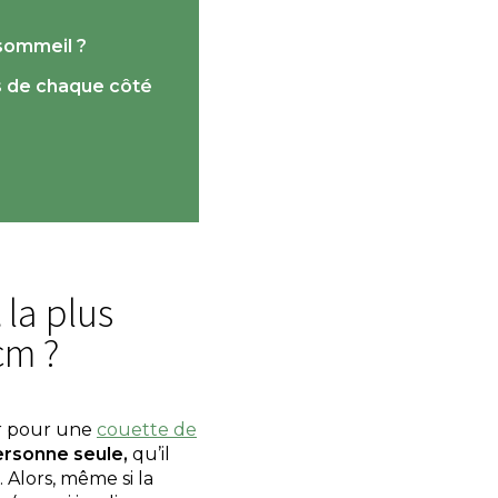
sommeil ?
s de chaque côté
t
la plus
cm ?
er pour une
couette de
ersonne seule,
qu’il
 Alors, même si la