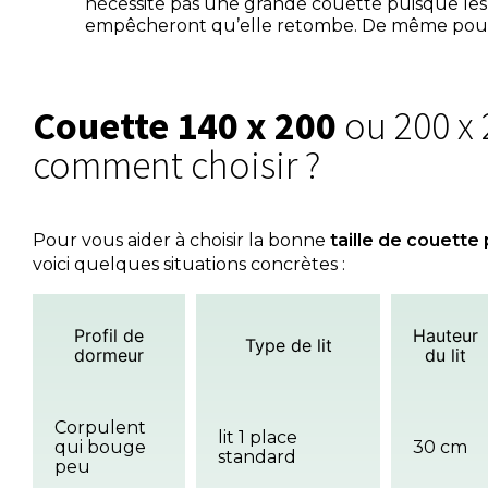
nécessite pas une grande couette puisque les 
empêcheront qu’elle retombe. De même pour u
Couette 140 x 200
ou 200 x 
comment choisir ?
Pour vous aider à choisir la bonne
taille de couette 
voici quelques situations concrètes :
Profil de
Hauteur
Type de lit
dormeur
du lit
Corpulent
lit 1 place
qui bouge
30 cm
standard
peu