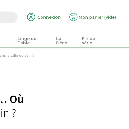
Connexion
Mon panier
(vide)
Linge de
La
Fin de
Table
Déco
série
s la salle de bain ?
s… Où
in ?