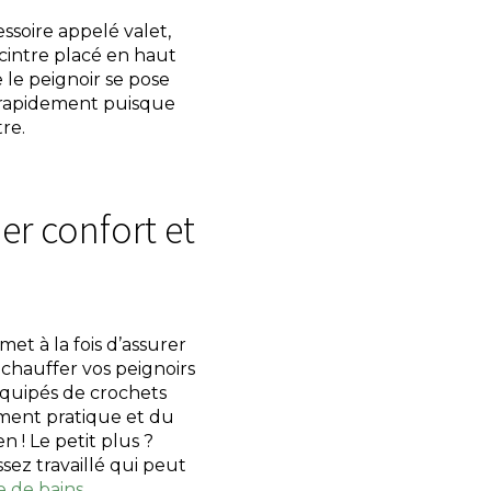
essoire appelé valet,
 cintre placé en haut
 le peignoir se pose
he rapidement puisque
re.
ier confort et
et à la fois d’assurer
échauffer vos peignoirs
 équipés de crochets
ement pratique et du
 ! Le petit plus ?
sez travaillé qui peut
e de bains
.