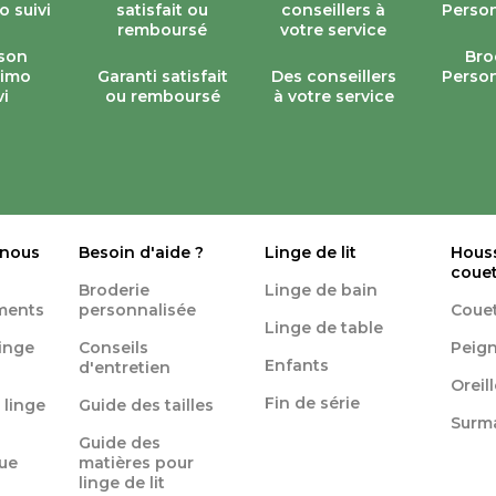
ison
Bro
simo
Garanti satisfait
Des conseillers
Person
vi
ou remboursé
à votre service
 nous
Besoin d'aide ?
Linge de lit
Hous
coue
Broderie
Linge de bain
ments
personnalisée
Coue
Linge de table
linge
Conseils
Peign
Enfants
d'entretien
Oreil
Fin de série
 linge
Guide des tailles
Surm
Guide des
ue
matières pour
linge de lit