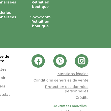
deries
nalisées
Showroom
Retrait en
boutique
se de
tte
ttes
Mentions légales
oir
Conditions générales de vente
lers
Protection des données
personnelles
atelas
Crédits
Je veux des nouvelles !