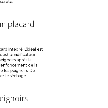
scrète.
n placard
ard intégré. L’idéal est
n déshumidificateur
peignoirs après la
n renfoncement de la
e les peignoirs. De
ter le séchage.
eignoirs