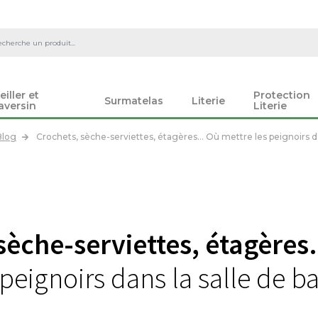
eiller et
Protection
Surmatelas
Literie
aversin
Literie
Blog
Crochets, sèche-serviettes, étagères… Où mettre les peignoirs dan
sèche-serviettes, étagère
peignoirs dans la salle de ba