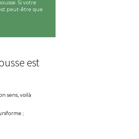
ousse. Si votre
est peut-être que
ousse est
on sens, voilà
uniforme ;