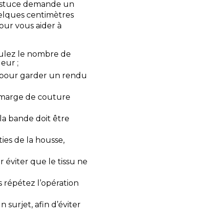
tte astuce demande un
uelques centimètres
our vous aider à
lculez le nombre de
eur ;
e pour garder un rendu
 marge de couture
la bande doit être
ies de la housse,
éviter que le tissu ne
s répétez l’opération
 surjet, afin d’éviter