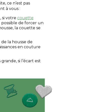
e, ce n’est pas
nt à vous :
, si votre
couette
t possible de forcer un
housse, la couette se
 de la housse de
issances en couture
rande, si l’écart est