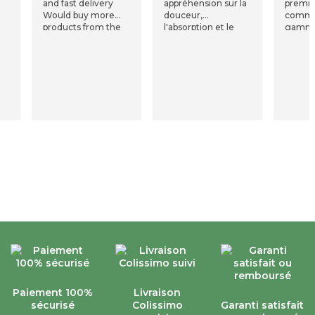
and fast delivery
appréhension sur la
premièr
Would buy more
douceur,
comma
products from the
l'absorption et le
gamme
Company
séchage de ces
d’abeil
serviettes mais non
280g/m
c'est impeccable;
parfait
j'en suis ravie
Cela d
tissage
qui fai
produi
pas, la
lavage
serviet
absorb
prendr
énorme
machin
la valis
famille
Paiement 100%
Livraison
sécurisé
Colissimo
Garanti satisfait