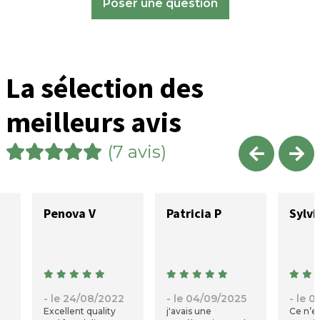
Poser une question
La sélection des
meilleurs avis
(7 avis)
Penova V
Patricia P
Sylvi
- le 24/08/2022
- le 04/09/2025
- le 
Excellent quality
j'avais une
Ce n’es