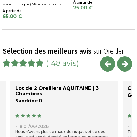
Médium ( Souple ) Mémoire de Forme
75,00 €
65,00 €
Sélection des meilleurs avis
sur Oreiller
(148 avis)
Lot de 2 Oreillers AQUITAINE | 3
Ore
Chambres
Sandrine G
- le 01/06/2026
- le
Nous n'avons plus de maux de nuques et de dos
Très 
depuis cet achat. Acheté en ferme, nous sommes
soig