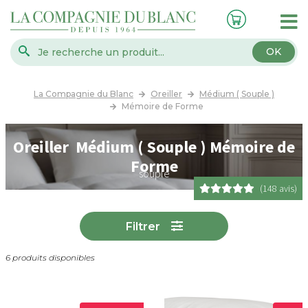
OK
La Compagnie du Blanc
Oreiller
Médium ( Souple )
Mémoire de Forme
Oreiller Médium ( Souple ) Mémoire de
Forme
souple
(148 avis)
Filtrer
6 produits disponibles