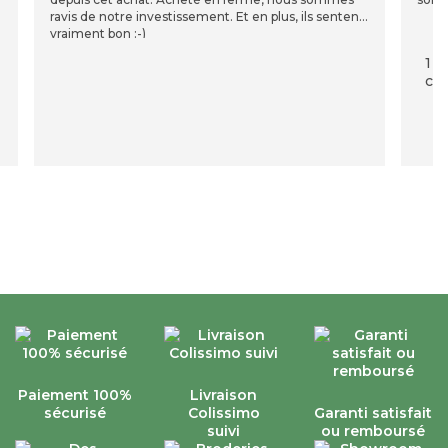
ravis de notre investissement. Et en plus, ils sentent
vraiment bon :-)
1 p
com
Paiement 100%
Livraison
sécurisé
Colissimo
Garanti satisfait
suivi
ou remboursé