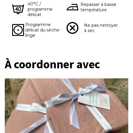
40°C /
Repasser à basse
programme
température
délicat
Programme
Ne pas nettoyer
délicat du sèche-
à sec
linge
À coordonner avec