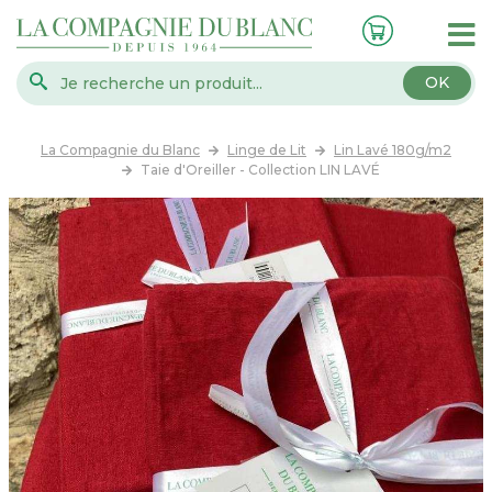
OK
La Compagnie du Blanc
Linge de Lit
Lin Lavé 180g/m2
Taie d'Oreiller - Collection LIN LAVÉ