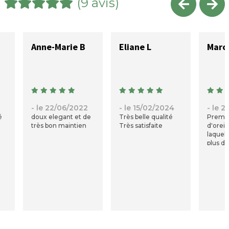
(9 avis)
Anne-Marie B
Eliane L
Marc
- le 22/06/2022
- le 15/02/2024
- le 
é
doux elegant et de
Très belle qualité
Premiè
très bon maintien
Très satisfaite
d'oreil
laquell
plus d
Ainsi-so